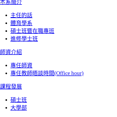
:::
本系簡介
主任的話
體育學系
碩士班暨在職專班
進修學士班
師資介紹
專任師資
專任教師晤談時間(Office hour)
課程發展
碩士班
大學部